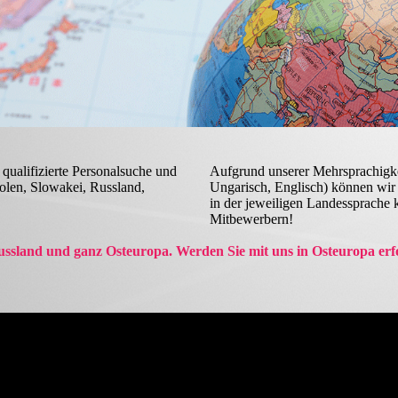
 qualifizierte Personalsuche und
Aufgrund unserer Mehr­sprachig­ke
Polen, Slowakei, Russ­land,
Ungarisch, Englisch) können wir m
in der jeweiligen Landes­sprache 
Mit­bewerbern!
Russland und ganz Osteuropa. Werden Sie mit uns in Osteuropa erfo