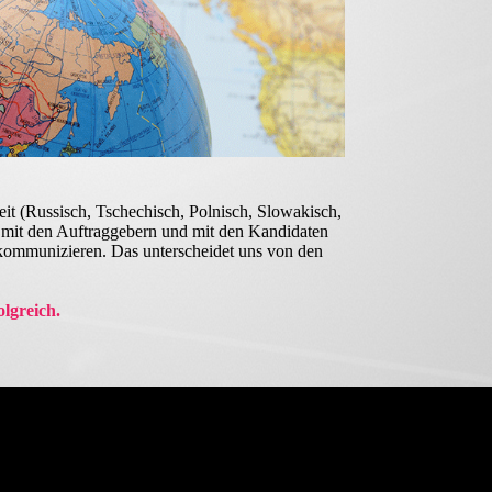
it (Russisch, Tschechisch, Polnisch, Slowa­kisch,
it den Auf­trag­gebern und mit den Kan­di­daten
kom­muni­zieren. Das unter­schei­det uns von den
lgreich.